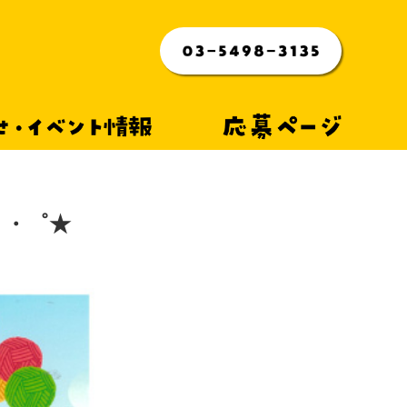
らせ・イベント情報
応募ページ
 ・゜★
6月～