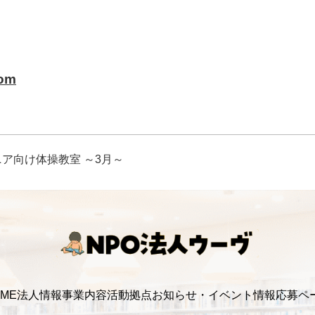
com
ニア向け体操教室 ～3月～
ME
法人情報
事業内容
活動拠点
お知らせ・イベント情報
応募ペ