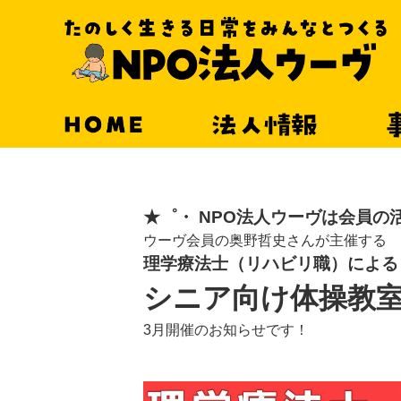
HOME
法人情報
★゜・ NPO法人ウーヴは会員の
ウーヴ会員の奥野哲史さんが主催する
理学療法士（リハビリ職）による
シニア向け
体操教
3月開催のお知らせです！