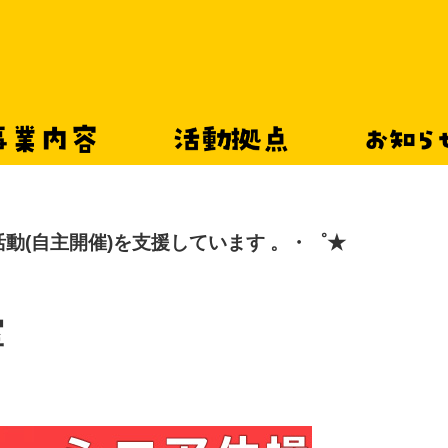
事業内容
活動拠点
お知
活動(自主開催)を支援しています 。・゜★
シニア向け体操教
室