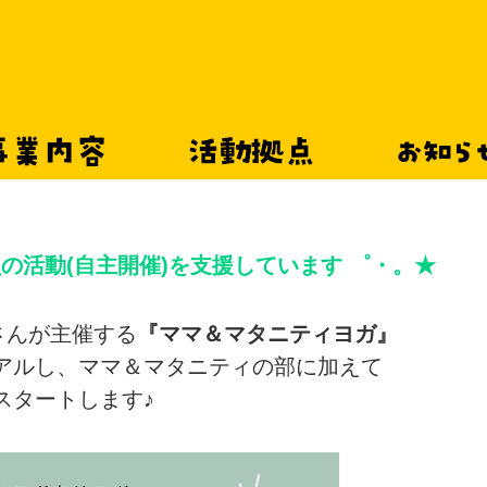
事業内容
活動拠点
お知
員の活動(自主開催)を支援しています ゜・。★
さんが主催する
『ママ＆マタニティヨガ』
ヨガ教室がリニューアル！！
アルし、ママ＆マタニティの部に加えて
スタートします♪