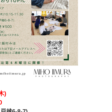
木)
0
越6-8-7)