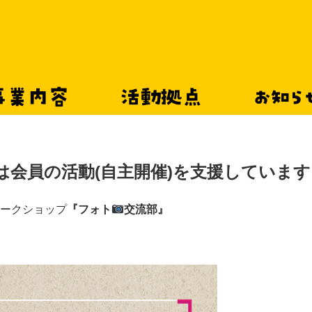
事業内容
活動拠点
お知
は会員の活動(自主開催)を支援しています
ークショップ
『フォト
交流部』
ママ＆パパ向け『フ