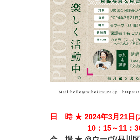
日 時 ★ 2024年3月21日(
10：15～11：3
会 場 ★ ＠ウーヴ(品川区戸