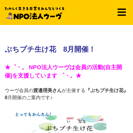
ぷちプチ生け花 8月開催！
★゜・。 NPO法人ウーヴは会員の活動(自主開
催)を支援しています ゜・。★
ウーヴ会員の
渡邉理美さん
が主催する
『ぷちプチ生け花』
8
月開催のご案内です♪
ぷちプチ生け花 8月開催！